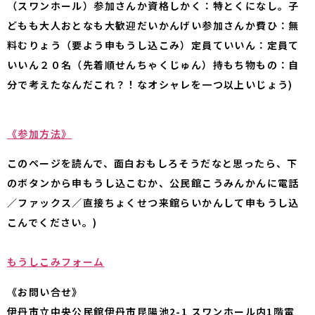
（スワンホール）参加さんか資格しかく：特とくになし。子
どもも大人おとなも大歓迎だいかんげい参加さんか費ひ：無
料むりょう（要よう申もうし込こみ）定員ていいん：定員て
いいん２０名（先着順せんちゃくじゅん）持もち物もの：自
分で考えたなんだこれ？！なオシャレを一つ以上いじょう)
《参加方法》
このページを読んで、面白おもしろそうだなと思ったら、下
のボタンから申もうし込こむか、公民館こうみんかんに電話
／ファックス／直接ちょくせつ来館らいかんして申もうし込
こんでください。)
もうしこみフォーム
《お問い合せ》
伊丹市立中央公民館伊丹市昆陽池2-1 スワンホール内1階電