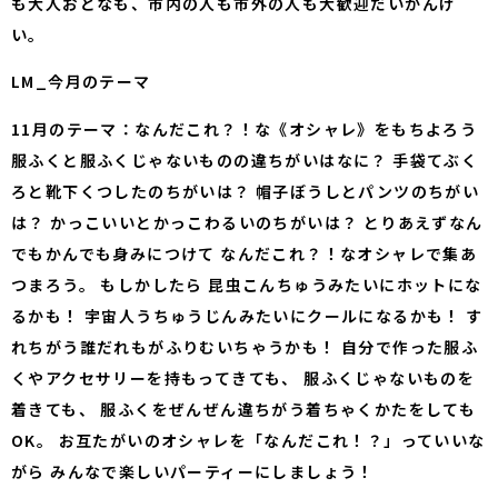
も大人おとなも、市内の人も市外の人も大歓迎だいかんげ
い。
LM_今月のテーマ
11月のテーマ：なんだこれ？！な《オシャレ》をもちよろう
服ふくと服ふくじゃないものの違ちがいはなに？ 手袋てぶく
ろと靴下くつしたのちがいは？ 帽子ぼうしとパンツのちがい
は？ かっこいいとかっこわるいのちがいは？ とりあえずなん
でもかんでも身みにつけて なんだこれ？！なオシャレで集あ
つまろう。 もしかしたら 昆虫こんちゅうみたいにホットにな
るかも！ 宇宙人うちゅうじんみたいにクールになるかも！ す
れちがう誰だれもがふりむいちゃうかも！ 自分で作った服ふ
くやアクセサリーを持もってきても、 服ふくじゃないものを
着きても、 服ふくをぜんぜん違ちがう着ちゃくかたをしても
OK。 お互たがいのオシャレを「なんだこれ！？」っていいな
がら みんなで楽しいパーティーにしましょう！