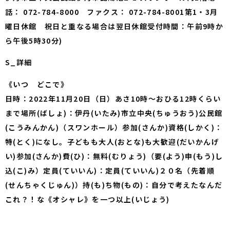
話： 072-784-8000 ファクス： 072-784-8001第1・3月
曜日休館 祝日と重なる場合は翌日休館受付時間：午前9時か
ら午後5時30分)
S_詳細
《いつ どこで》
日時：2022年11月20日（日）あさ10時～おひる12時くらい
まで場所(ばしょ)：伊丹(いたみ)市立中央(ちゅうおう)公民館
(こうみんかん)（スワンホール）参加(さんか)資格(しかく)：
特(とく)になし。子どもも大人(おとな)も大歓迎(だいかんげ
い)参加(さんか)費(ひ)：無料(むりょう)（要(よう)申(もう)し
込(こ)み）定員(ていいん)：定員(ていいん)２０名（先着順
(せんちゃくじゅん)）持(も)ち物(もの)：自分で考えたなんだ
これ？！な《オシャレ》を一つ以上(いじょう)